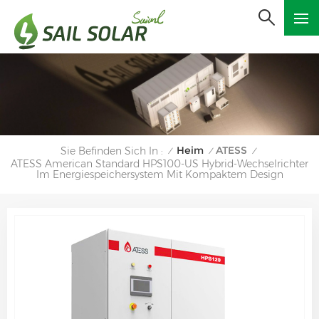
Heim
ATESS
Sie Befinden Sich In :
/
/
/
ATESS American Standard HPS100-US Hybrid-Wechselrichter
Im Energiespeichersystem Mit Kompaktem Design