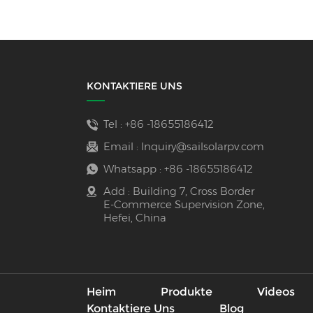
KONTAKTIERE UNS
Tel :
+86 -18655186412
Email :
Inquiry@sailsolarpv.com
Whatsapp :
+86 -18655186412
Add : Building 7, Cross Border
E-Commerce Supervision Zone,
Hefei, China
Heim
Produkte
Videos
Kontaktiere Uns
Blog