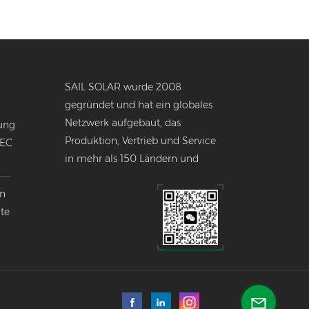
SAIL SOLAR wurde 2008
gegründet und hat ein globales
Netzwerk aufgebaut, das
ung
Produktion, Vertrieb und Service
NEC
in mehr als 150 Ländern und
Regionen weltweit umfasst.
en
nte
k
lobalen
ndustrie