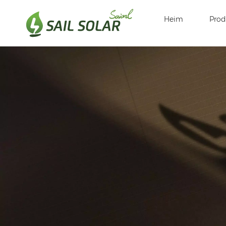
Heim
Prod