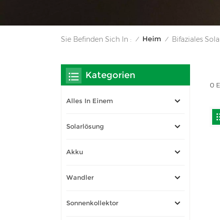
Heim
Sie Befinden Sich In :
Bifaziales So
/
/
Kategorien
0 E
Alles In Einem
Solarlösung
Akku
Wandler
Sonnenkollektor