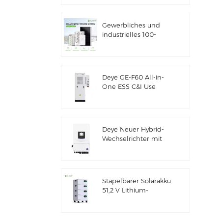
Solarenergiespeicher
Gewerbliches und
industrielles 100-
kW/125-kW-
Solarhybridsystem
Deye GE-F60 All-in-
One ESS C&I Use
60kWh Lithium-
Batterieschrank
Solarenergiespeichersystem
für den Außenbereich
Deye Neuer Hybrid-
51,2V 100Ah
Wechselrichter mit
Solarenergiespeicher
SUN-7/7.6/8/10/12K-
SG06LP1-EU-CM3
Stapelbarer Solarakku
51,2 V Lithium-
Akkupack (100 Ah &
200 Ah) für ESS