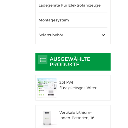
Ladegeräte Für Elektrofahrzeuge
Montagesystem
Solarzubehör
AUSGEWÄHLTE
PRODUKTE
261 kWh
flüssigkeitsgekühlter
integrierter
Außenschrank für
gewerbliche und
industrielle
Vertikale Lithium-
Anwendungen IP66
Ionen-Batterien, 16
ESS
kWh