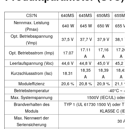
CS7N
640MS
645MS
650MS
655MS
Nennmax. Leistung
640 W
645 W
650 W
655 W
(Pmax)
Opt. Betriebsspannung
37,5 V
37,7 V
37,9 V
38,1 V
(Vmp)
17.11
17,16
17.20
Opt. Betriebsstrom (Imp)
17.07
A
A
A
Leerlaufspannung (Voc)
44,6 V
44,8 V
45,0 V
45,2 V
18,35
18,39
18,43
Kurzschlussstrom (Isc)
18.31
A
A
A
Moduleffizienz
20,6 %
20,8 %
20,9 %
21,1 %
Betriebstemperatur
-40°C ~ +8
Max. Systemspannung
1500V (IEC/UL) oder 1
Brandverhalten des
TYP 1 (UL 61730 1500 V) oder TY
Moduls
KLASSE C (IEC
Max. Nennwert der
30 A
Seriensicherung