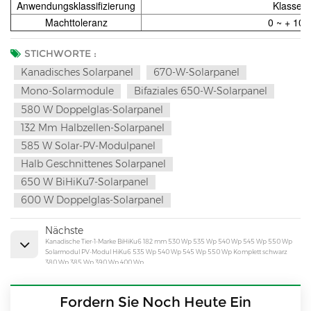
Anwendungsklassifizierung
Klasse A
Machttoleranz
0 ~ + 10
STICHWORTE :
Kanadisches Solarpanel
670-W-Solarpanel
Mono-Solarmodule
Bifaziales 650-W-Solarpanel
580 W Doppelglas-Solarpanel
132 Mm Halbzellen-Solarpanel
585 W Solar-PV-Modulpanel
Halb Geschnittenes Solarpanel
650 W BiHiKu7-Solarpanel
600 W Doppelglas-Solarpanel
Nächste
Kanadische Tier-1-Marke BiHiKu6 182 mm 530 Wp 535 Wp 540 Wp 545 Wp 550 Wp
Solarmodul PV-Modul HiKu6 535 Wp 540 Wp 545 Wp 550 Wp Komplett schwarz
380 Wp 385 Wp 390 Wp 400 Wp
Fordern Sie Noch Heute Ein