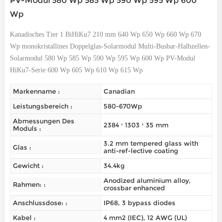
PV-Modul 580 Wp 585 Wp 590 Wp 595 Wp 600
Wp
Kanadisches Tier 1 BiHiKu7 210 mm 640 Wp 650 Wp 660 Wp 670
Wp monokristallines Doppelglas-Solarmodul Multi-Busbar-Halbzellen-
Solarmodul 580 Wp 585 Wp 590 Wp 595 Wp 600 Wp PV-Modul
HiKu7-Serie 600 Wp 605 Wp 610 Wp 615 Wp
Markenname :
Canadian
Leistungsbereich :
580-670Wp
Abmessungen Des
2384 ˣ 1303 ˣ 35 mm
Moduls :
3.2 mm tempered glass with
Glas :
anti-ref-lective coating
Gewicht :
34.4kg
Anodized aluminium alloy,
Rahmen: :
crossbar enhanced
Anschlussdose: :
IP68, 3 bypass diodes
Kabel :
4 mm2 (IEC), 12 AWG (UL)