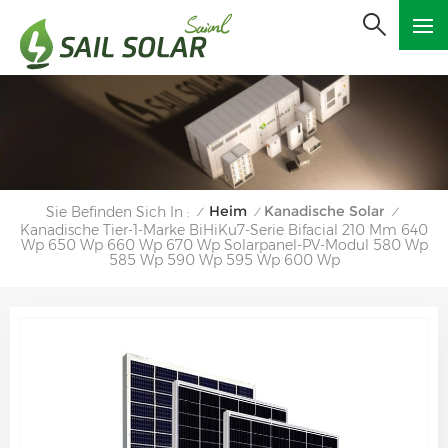
Heim
Kanadische Solar
Sie Befinden Sich In :
/
/
/
Kanadische Tier-1-Marke BiHiKu7-Serie Bifacial 210 Mm 640
Wp 650 Wp 660 Wp 670 Wp Solarpanel-PV-Modul 580 Wp
585 Wp 590 Wp 595 Wp 600 Wp