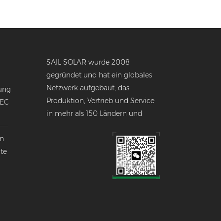
SAIL SOLAR wurde 2008
gegründet und hat ein globales
Netzwerk aufgebaut, das
ung
Produktion, Vertrieb und Service
NEC
in mehr als 150 Ländern und
Regionen weltweit umfasst.
en
nte
k
lobalen
ndustrie