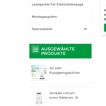
Ladegeräte Für Elektrofahrzeuge
K
M
Montagesystem
B
W
Solarzubehör
AUSGEWÄHLTE
PRODUKTE
261 kWh
flüssigkeitsgekühlter
integrierter
Außenschrank für
gewerbliche und
industrielle
Vertikale Lithium-
Anwendungen IP66
Ionen-Batterien, 16
ESS
kWh