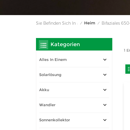
Heim
Sie Befinden Sich In :
Bifaziales 65
/
/
Kategorien
1 E
Alles In Einem
Solarlösung
Akku
Wandler
Sonnenkollektor