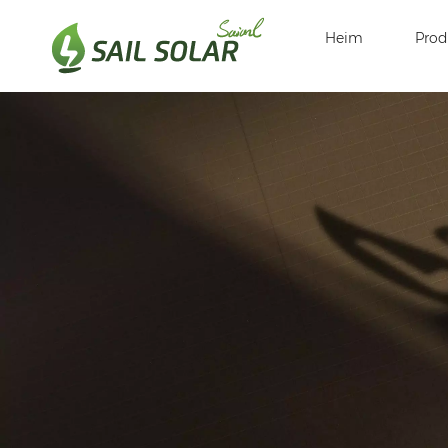
Heim
Prod