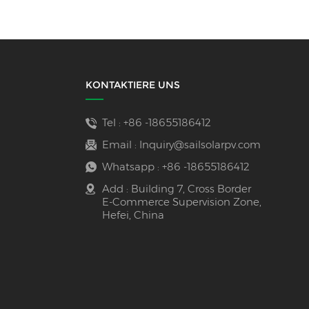
KONTAKTIERE UNS
Tel :
+86 -18655186412
Email :
Inquiry@sailsolarpv.com
Whatsapp :
+86 -18655186412
Add : Building 7, Cross Border
E-Commerce Supervision Zone,
Hefei, China