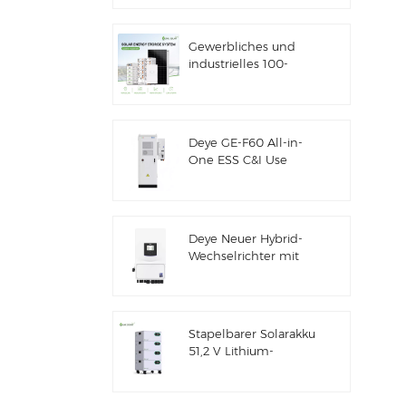
Solarenergiespeicher
Gewerbliches und
industrielles 100-
kW/125-kW-
Solarhybridsystem
Deye GE-F60 All-in-
One ESS C&I Use
60kWh Lithium-
Batterieschrank
Solarenergiespeichersystem
für den Außenbereich
Deye Neuer Hybrid-
51,2V 100Ah
Wechselrichter mit
Solarenergiespeicher
SUN-7/7.6/8/10/12K-
SG06LP1-EU-CM3
Stapelbarer Solarakku
51,2 V Lithium-
Akkupack (100 Ah &
200 Ah) für ESS