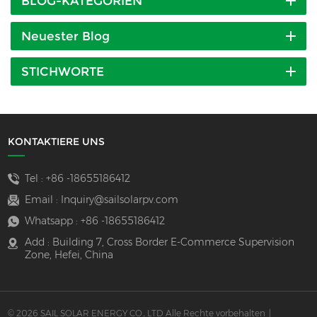
BLOG-KATEGORIEN
Neuester Blog
STICHWORTE
KONTAKTIERE UNS
Tel :
+86 -18655186412
Email :
Inquiry@sailsolarpv.com
Whatsapp :
+86 -18655186412
Add : Building 7, Cross Border E-Commerce Supervision
Zone, Hefei, China
© 2026 SAIL SOLAR ENERGY CO., LTD Alle Rechte vorbehalten
|