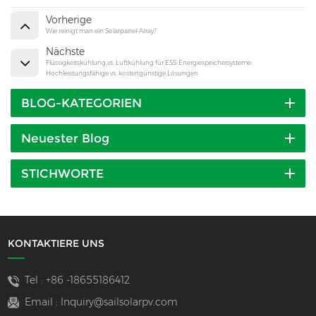
Vorherige
Wie reinigt man ein Solarpanel-Array?
Nächste
Flüssigkeitskühlung vs. Luftkühlung für ESS-Energiespeichersysteme:
Hochleistungsfähige vs. kostengünstige Lösungen
BLOG-KATEGORIEN
Neuester Blog
STICHWORTE
KONTAKTIERE UNS
Tel :
+86 -18655186412
Email :
Inquiry@sailsolarpv.com