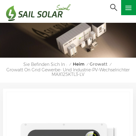
Heim
Growatt
Sie Befinden Sich In :
/
/
/
Growatt On Grid Gewerbe- Und Industrie-PV-Wechselrichter
MAX125KTL3-LV