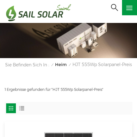
Heim
HJT 555Wp Solarpanel-Preis
Sie Befinden Sich In :
/
/
1 Ergebnisse gefunden für "HJT 555Wp Solarpanel-Preis"