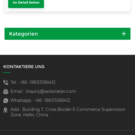
Im Detail Sehen
Kategorien
KONTAKTIERE UNS
Tel :
+86 -18655186412
Email :
Inquiry@sailsolarpv.com
Whatsapp :
+86 -18655186412
Add : Building 7, Cross Border E-Commerce Supervision
Zone, Hefei, China