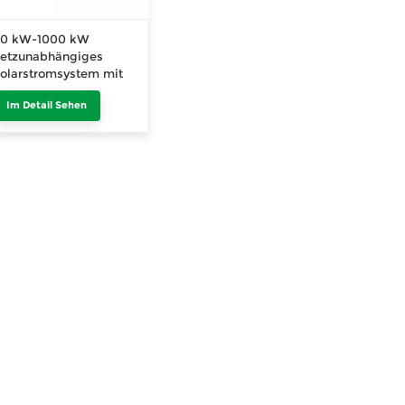
30 kW-1000 kW
etzunabhängiges
olarstromsystem mit
atterie für den
Im Detail Sehen
ewerblichen und
ndustriellen Einsatz