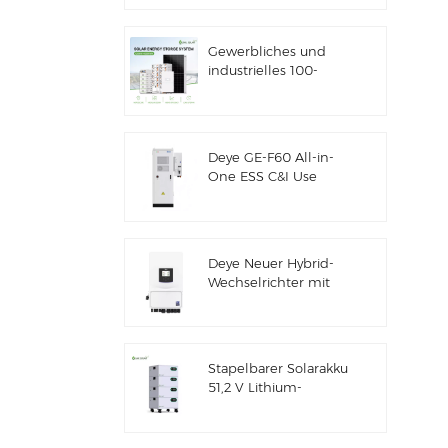
Solarenergiespeicher
Gewerbliches und
industrielles 100-
kW/125-kW-
Solarhybridsystem
Deye GE-F60 All-in-
One ESS C&I Use
60kWh Lithium-
Batterieschrank
Solarenergiespeichersystem
für den Außenbereich
Deye Neuer Hybrid-
51,2V 100Ah
Wechselrichter mit
Solarenergiespeicher
SUN-7/7.6/8/10/12K-
SG06LP1-EU-CM3
Stapelbarer Solarakku
51,2 V Lithium-
Akkupack (100 Ah &
200 Ah) für ESS