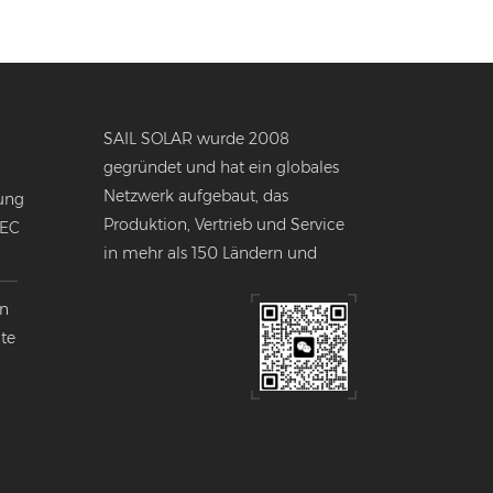
SAIL SOLAR wurde 2008
gegründet und hat ein globales
Netzwerk aufgebaut, das
ung
Produktion, Vertrieb und Service
NEC
in mehr als 150 Ländern und
Regionen weltweit umfasst.
en
nte
k
lobalen
ndustrie