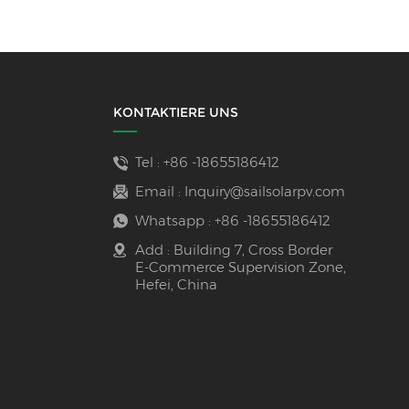
KONTAKTIERE UNS
Tel :
+86 -18655186412
Email :
Inquiry@sailsolarpv.com
Whatsapp :
+86 -18655186412
Add : Building 7, Cross Border
E-Commerce Supervision Zone,
Hefei, China