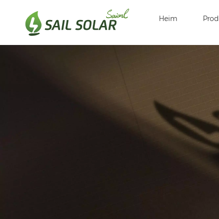
Heim
Prod