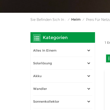
Heim
Sie Befinden Sich In :
Preis Für Net
/
/
Kategorien
1 E
Alles In Einem
Solarlösung
Akku
Wandler
Sonnenkollektor