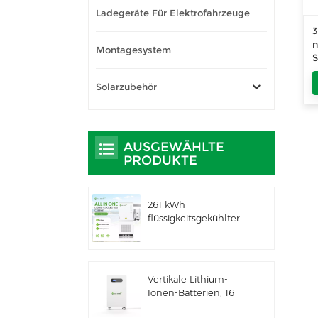
Ladegeräte Für Elektrofahrzeuge
n
Montagesystem
S
B
g
Solarzubehör
i
AUSGEWÄHLTE
PRODUKTE
261 kWh
flüssigkeitsgekühlter
integrierter
Außenschrank für
gewerbliche und
industrielle
Vertikale Lithium-
Anwendungen IP66
Ionen-Batterien, 16
ESS
kWh