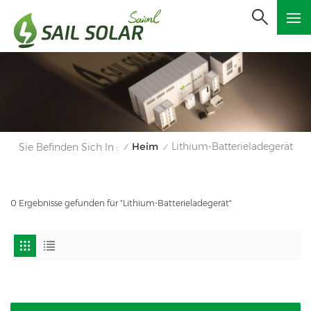
Heim
Lithium-Batterieladegerät
Sie Befinden Sich In :
/
/
0 Ergebnisse gefunden für "Lithium-Batterieladegerät"