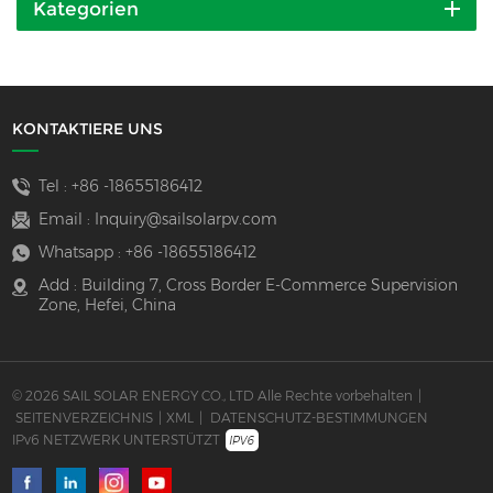
Kategorien
KONTAKTIERE UNS
Tel :
+86 -18655186412
Email :
Inquiry@sailsolarpv.com
Whatsapp :
+86 -18655186412
Add : Building 7, Cross Border E-Commerce Supervision
Zone, Hefei, China
© 2026 SAIL SOLAR ENERGY CO., LTD Alle Rechte vorbehalten
|
SEITENVERZEICHNIS
|
XML
|
DATENSCHUTZ-BESTIMMUNGEN
IPv6 NETZWERK UNTERSTÜTZT