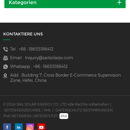
Kategorien
KONTAKTIERE UNS
Tel :
+86 -18655186412
Email :
Inquiry@sailsolarpv.com
Whatsapp :
+86 -18655186412
Add : Building 7, Cross Border E-Commerce Supervision
Zone, Hefei, China
© 2026 SAIL SOLAR ENERGY CO., LTD Alle Rechte vorbehalten
|
SEITENVERZEICHNIS
|
XML
|
DATENSCHUTZ-BESTIMMUNGEN
IPv6 NETZWERK UNTERSTÜTZT