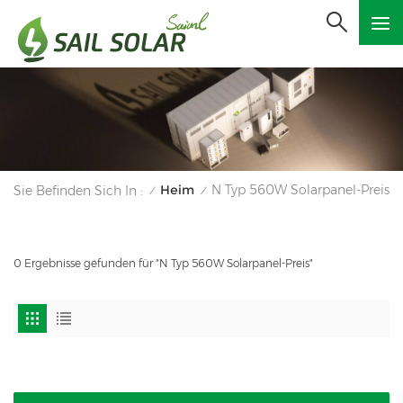
Heim
N Typ 560W Solarpanel-Preis
Sie Befinden Sich In :
/
/
0 Ergebnisse gefunden für "N Typ 560W Solarpanel-Preis"