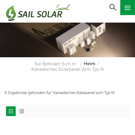
Heim
Sie Befinden Sich In :
/
/
Kanadisches Solarpanel Vom Typ N
0 Ergebnisse gefunden für "Kanadisches Solarpanel vom Typ N"