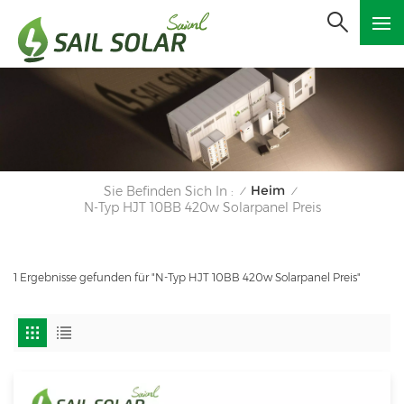
Heim
Sie Befinden Sich In :
/
/
N-Typ HJT 10BB 420w Solarpanel Preis
1 Ergebnisse gefunden für "N-Typ HJT 10BB 420w Solarpanel Preis"