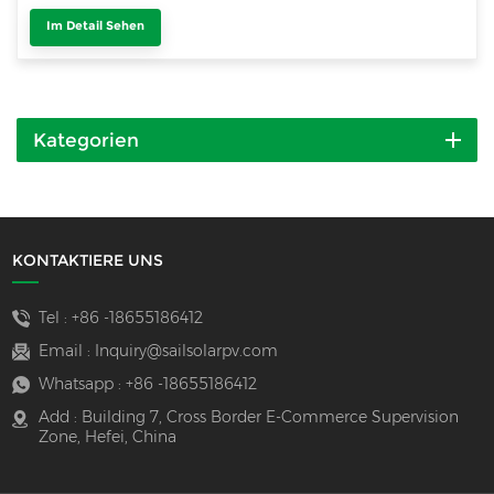
Im Detail Sehen
Kategorien
KONTAKTIERE UNS
Tel :
+86 -18655186412
Email :
Inquiry@sailsolarpv.com
Whatsapp :
+86 -18655186412
Add : Building 7, Cross Border E-Commerce Supervision
Zone, Hefei, China