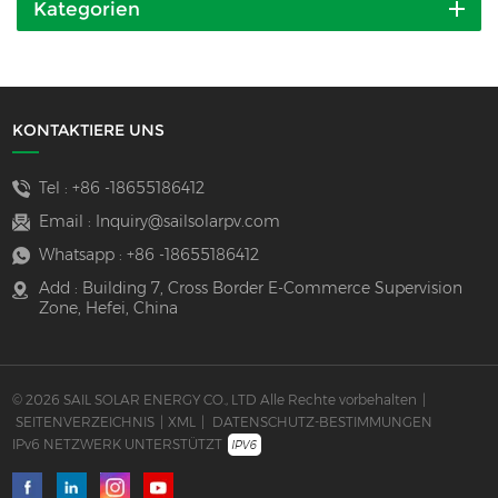
Kategorien
KONTAKTIERE UNS
Tel :
+86 -18655186412
Email :
Inquiry@sailsolarpv.com
Whatsapp :
+86 -18655186412
Add : Building 7, Cross Border E-Commerce Supervision
Zone, Hefei, China
© 2026 SAIL SOLAR ENERGY CO., LTD Alle Rechte vorbehalten
|
SEITENVERZEICHNIS
|
XML
|
DATENSCHUTZ-BESTIMMUNGEN
IPv6 NETZWERK UNTERSTÜTZT