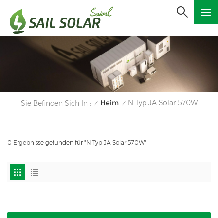
Heim
N Typ JA Solar 570W
Sie Befinden Sich In :
/
/
0 Ergebnisse gefunden für "N Typ JA Solar 570W"