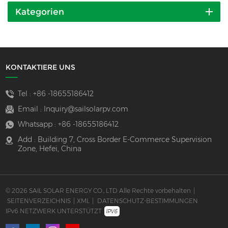
Kategorien
KONTAKTIERE UNS
Tel :
+86 -18655186412
Email :
Inquiry@sailsolarpv.com
Whatsapp :
+86 -18655186412
Add : Building 7, Cross Border E-Commerce Supervision
Zone, Hefei, China
© 2026 SAIL SOLAR ENERGY CO., LTD Alle Rechte vorbehalten
|
SEITENVERZEICHNIS
|
XML
|
DATENSCHUTZ-BESTIMMUNGEN
IPv6 NETZWERK UNTERSTÜTZT