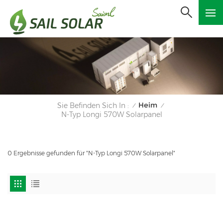
Heim
Sie Befinden Sich In :
/
/
N-Typ Longi 570W Solarpanel
0 Ergebnisse gefunden für "N-Typ Longi 570W Solarpanel"