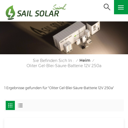
Heim
Sie Befinden Sich In :
/
/
Oliter Gel-Blei-Säure-Batterie 12V 250a
1 Ergebnisse gefunden für "Oliter Gel-Blei-Säure-Batterie 12V 250a"