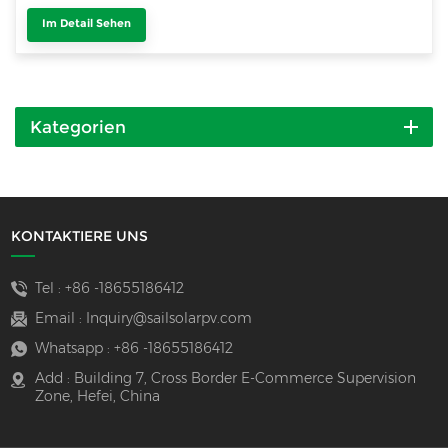
Im Detail Sehen
Kategorien
KONTAKTIERE UNS
Tel :
+86 -18655186412
Email :
Inquiry@sailsolarpv.com
Whatsapp :
+86 -18655186412
Add : Building 7, Cross Border E-Commerce Supervision
Zone, Hefei, China