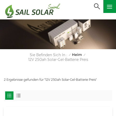
Heim
Sie Befinden Sich In :
/
/
12V 250ah Solar-Gel-Batterie Preis
2 Ergebnisse gefunden für "12V 250ah Solar-Gel-Batterie Preis"