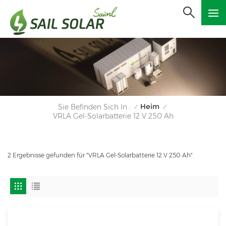
Heim
Sie Befinden Sich In :
/
/
VRLA Gel-Solarbatterie 12 V 250 Ah
2 Ergebnisse gefunden für "VRLA Gel-Solarbatterie 12 V 250 Ah"