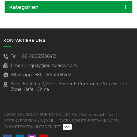
Kategorien
KONTAKTIERE UNS
Tel :
+86 -18655186412
Email :
Inquiry@sailsolarpv.com
Whatsapp :
+86 -18655186412
Add : Building 7, Cross Border E-Commerce Supervision
Zone, Hefei, China
© 2026 SAIL SOLAR ENERGY CO., LTD Alle Rechte vorbehalten
|
SEITENVERZEICHNIS
|
XML
|
DATENSCHUTZ-BESTIMMUNGEN
IPv6 NETZWERK UNTERSTÜTZT