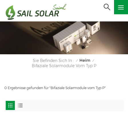
Heim
Sie Befinden Sich In :
/
/
Bifaziale Solarmodule Vom Typ P
0 Ergebnisse gefunden für "Bifaziale Solarmodule vom Typ P"