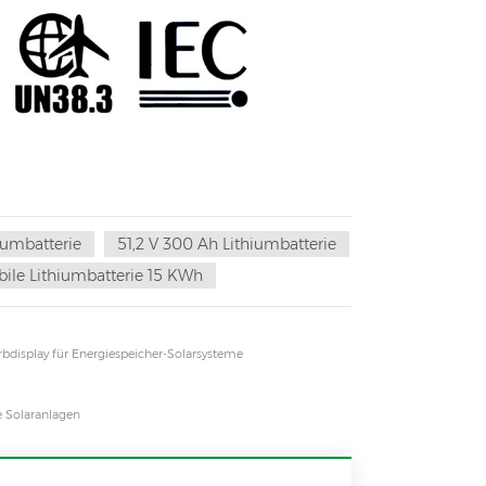
iumbatterie
51,2 V 300 Ah Lithiumbatterie
ile Lithiumbatterie 15 KWh
bdisplay für Energiespeicher-Solarsysteme
e Solaranlagen