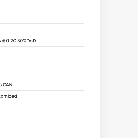
s @0.2C 80%DoD
2/CAN
tomized