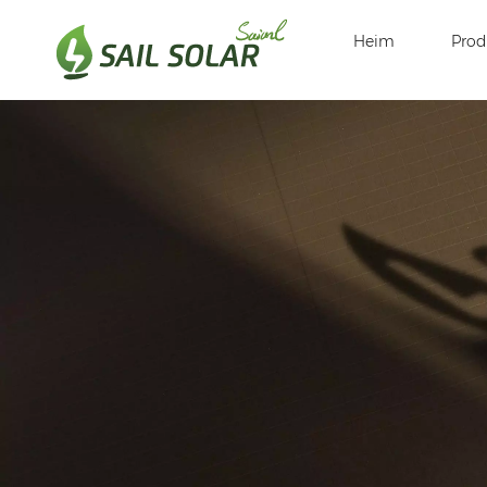
Heim
Prod