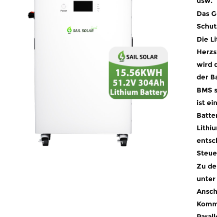
usw.
Das G
Schut
Die L
Herzs
wird 
der B
BMS s
ist e
Batte
Lithi
entsc
Steue
Zu de
unter
Ansch
Kommu
Parall