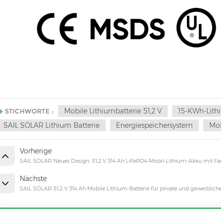
Mobile Lithiumbatterie 51,2 V
15-KWh-Lith
STICHWORTE :
SAIL SOLAR Lithium Batterie
Energiespeichersystem
Mob
Vorherige
SAIL SOLAR Neues Design: 51,2 V 314 Ah LiFePO4-Mobil-Lithium-Akku mit Far
Nächste
SAIL SOLAR 51,2 V 314 Ah Mobile Lithium-Batterie für private und gewerblich