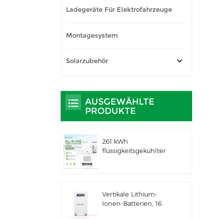
Ladegeräte Für Elektrofahrzeuge
Montagesystem
Solarzubehör
AUSGEWÄHLTE
PRODUKTE
261 kWh
flüssigkeitsgekühlter
integrierter
Außenschrank für
gewerbliche und
industrielle
Vertikale Lithium-
Anwendungen IP66
Ionen-Batterien, 16
ESS
kWh