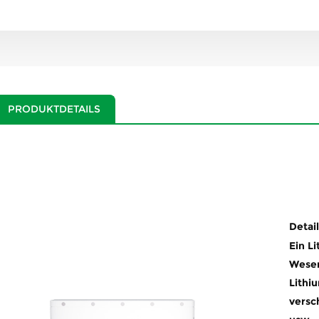
PRODUKTDETAILS
Detail
Ein L
Wesen
Lithi
versc