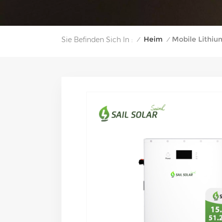
Heim
Mobile Lithiu
Sie Befinden Sich In :
/
/