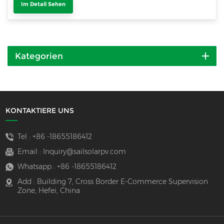
Im Detail Sehen
Kategorien
KONTAKTIERE UNS
Tel :
+86 -18655186412
Email :
Inquiry@sailsolarpv.com
Whatsapp :
+86 -18655186412
Add : Building 7, Cross Border E-Commerce Supervision
Zone, Hefei, China