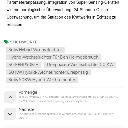
Parameteranpassung. Integration von Super-Sensing-Geräten
wie meteorologischer Überwachung. 24-Stunden-Online-
Überwachung, um die Situation des Kraftwerks in Echtzeit zu
erfassen
STICHWORTE :
Solis Hybrid-Wechselrichter
Hybrid-Wechselrichter Für Den Heimgebrauch
S6-EH3P50K-H
Dreiphasen-Wechselrichter 50 KW
50 KW Hybrid-Wechselrichter Dreiphasig
Solis 50KW Hybrid-Wechselrichter
Vorherige
Solis 80 kW bis 125 kW 3-phasiger Hybrid-Solarwechselrichter S6-EH3P(80-125)K10-
NV-YD-H für kommerzielle Solarenergiespeichersysteme
Nächste
Dreiphasiger netzgekoppelter Solis-Wechselrichter Solis-100K-5G-PRO mit acht
MPPTs