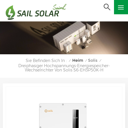
Heim
Solis
Sie Befinden Sich In :
/
/
/
Dreiphasiger Hochspannungs-Energiespeicher-
Wechselrichter Von Solis S6-EH3P50K-H