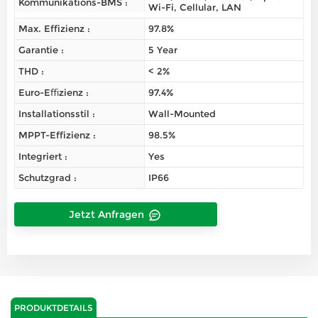
Kommunikations-BMS :
Wi-Fi, Cellular, LAN
Max. Effizienz :
97.8%
Garantie :
5 Year
THD :
< 2%
Euro-Eﬃzienz :
97.4%
Installationsstil :
Wall-Mounted
MPPT-Effizienz :
98.5%
Integriert :
Yes
Schutzgrad :
IP66
Jetzt Anfragen
PRODUKTDETAILS