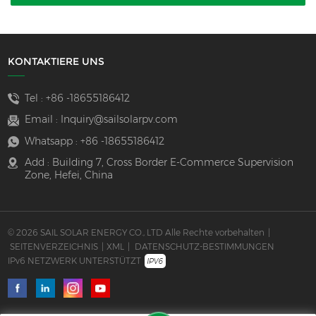
KONTAKTIERE UNS
Tel :
+86 -18655186412
Email :
Inquiry@sailsolarpv.com
Whatsapp :
+86 -18655186412
Add : Building 7, Cross Border E-Commerce Supervision
Zone, Hefei, China
© 2026 SAIL SOLAR ENERGY CO., LTD Alle Rechte vorbehalten
|
SEITENVERZEICHNIS
|
XML
|
DATENSCHUTZ-BESTIMMUNGEN
IPv6 NETZWERK UNTERSTÜTZT