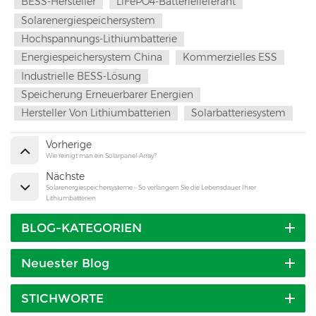
BESS-Hersteller
LiFePO4-Batterielieferant
Solarenergiespeichersystem
Hochspannungs-Lithiumbatterie
Energiespeichersystem China
Kommerzielles ESS
Industrielle BESS-Lösung
Speicherung Erneuerbarer Energien
Hersteller Von Lithiumbatterien
Solarbatteriesystem
Vorherige
Wie reinigt man ein Solarpanel-Array?
Nächste
Solarenergiespeichersysteme – So verlängern Sie die Lebensdauer Ihrer
Lithiumbatterien
BLOG-KATEGORIEN
Neuester Blog
STICHWORTE