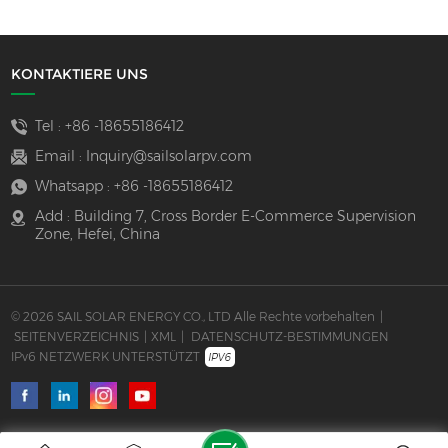
KONTAKTIERE UNS
Tel :
+86 -18655186412
Email :
Inquiry@sailsolarpv.com
Whatsapp :
+86 -18655186412
Add : Building 7, Cross Border E-Commerce Supervision
Zone, Hefei, China
© 2026 SAIL SOLAR ENERGY CO., LTD Alle Rechte vorbehalten
|
SEITENVERZEICHNIS
|
XML
|
DATENSCHUTZ-BESTIMMUNGEN
IPv6 NETZWERK UNTERSTÜTZT