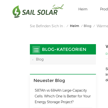
Heim
Prod
Heim
Blog
Sie Befinden Sich In :
Wärmea
/
/
/
W
BLOG-KATEGORIEN
D
Blog
S
i
d
Neuester Blog
587Ah vs 684Ah Large‑Capacity
Cells: Which One Is Better for Your
Energy Storage Project?