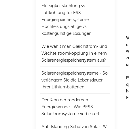
Flüssigkeitskühlung vs.
Luftkühlung für ESS-
Energiespeichersysteme:
Hochleistungsfähige vs.
kostengünstige Lösungen
W
e
Wie wählt man Gleichstrom- und
w
Wechselstromkopplung in einem
z
Solarenergiespeichersystem aus?
u
Solarenergiespeichersysteme – So
P
verlängern Sie die Lebensdauer
o
Ihrer Lithiumbatterien
h
F
Der Kern der modernen
Energiewende – Wie BESS
Solarstromsysteme verbessert
Anti-Islanding-Schutz in Solar-PV-