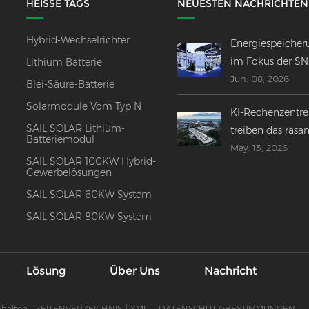
HEISSE TAGS
NEUESTEN NACHRICHTEN
Hybrid-Wechselrichter
Energiespeicher
im Fokus der S
Lithium Batterie
Jun. 08, 2026
2026 –
Blei-Säure-Batterie
Innovationen,
Solarmodule Vom Typ N
KI-Rechenzentr
Fusionen und
SAIL SOLAR Lithium-
treiben das rasa
globaler Ausblic
Batteriemodul
May. 13, 2026
Wachstum der g
SAIL SOLAR 100KW Hybrid-
Energiespeicheri
Gewerbelösungen
voran.
SAIL SOLAR 60KW System
SAIL SOLAR 80KW System
Lösung
Über Uns
Nachricht
ehalten
|
SEITENVERZEICHNIS
|
XML
|
DATENSCHUTZ-BESTIMMUNGEN