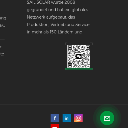
SAIL SOLAR wurde 2008
gegründet und hat ein globales
Netzwerk aufgebaut, das
ung
Produktion, Vertrieb und Service
NEC
in mehr als 150 Ländern und
Regionen weltweit umfasst.
en
nte
k
lobalen
ndustrie