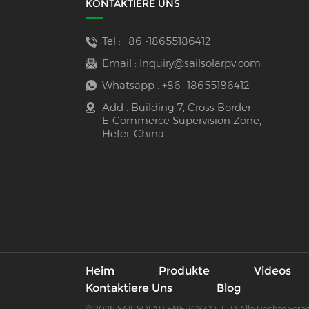
KONTAKTIERE UNS
Tel :
+86 -18655186412
Email :
Inquiry@sailsolarpv.com
Whatsapp :
+86 -18655186412
Add : Building 7, Cross Border
E-Commerce Supervision Zone,
Hefei, China
Heim
Produkte
Videos
Kontaktiere Uns
Blog
© 2026 SAIL SOLAR ENERGY CO., LTD Alle Rechte vorb