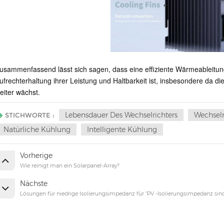
usammenfassend lässt sich sagen, dass eine effiziente Wärmeableitung
ufrechterhaltung ihrer Leistung und Haltbarkeit ist, insbesondere da
eiter wächst.
Lebensdauer Des Wechselrichters
Wechselr
STICHWORTE :
Natürliche Kühlung
Intelligente Kühlung
Vorherige
Wie reinigt man ein Solarpanel-Array?
Nächste
Lösungen für niedrige Isolierungsimpedanz für "PV -Isolierungsimpedanz sind 