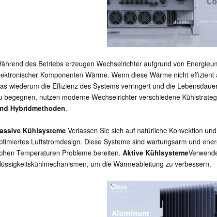
ährend des Betriebs erzeugen Wechselrichter aufgrund von Energieum
lektronischer Komponenten Wärme. Wenn diese Wärme nicht effizient 
as wiederum die Effizienz des Systems verringert und die Lebensdau
u begegnen, nutzen moderne Wechselrichter verschiedene Kühlstrateg
nd Hybridmethoden
.
assive Kühlsysteme
Verlassen Sie sich auf natürliche Konvektion un
ptimiertes Luftstromdesign. Diese Systeme sind wartungsarm und ener
ohen Temperaturen Probleme bereiten.
Aktive Kühlsysteme
Verwende
lüssigkeitskühlmechanismen, um die Wärmeableitung zu verbessern.