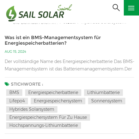
Heim
Hybrides Solarsystem
Sie Befinden Sich In :
/
/
Was ist ein BMS-Managementsystem für
Energiespeicherbatterien?
AUG 15, 2024
Der vollständige Name des Energiespeicherbatterie Das BMS-
Managementsystem ist das Batteriemanagementsystem.Der
Energiespeicherbatterie Das BMS-Managementsystem ist
eines der Kernsubsysteme des
STICHWORTE :
Batterieenergiespeichersystems und für die Überwachung
BMS
Energiespeicherbatterie
Lithiumbatterie
des Betriebsstatus jeder Batterie in der
Lifepo4
Energiespeichersystem
Sonnensystem
Batterieenergiespeichereinheit verantwortlich, um den
Hybrides Solarsystem
sicheren und zuverlässigen Betrieb der
Energiespeichersystem Für Zu Hause
Energiespeichereinheit sicherzustellen.Die BMS-
Hochspannungs-Lithiumbatterie
Batteriemanagementsystemeinheit umfasst ein BMS-
Batteriemanagementsystem, ein Steuermodul, ein