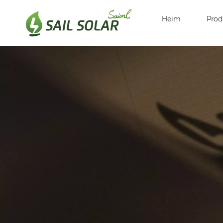
Heim
Prod