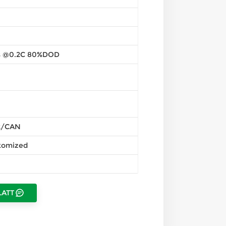
s @0.2C 80%DOD
2/CAN
tomized
LATT