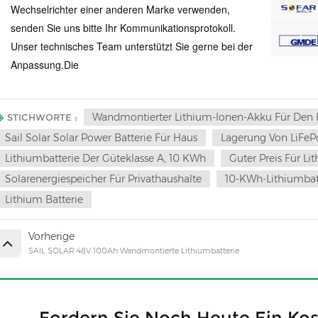
Wechselrichter einer anderen Marke verwenden,
senden Sie uns bitte Ihr Kommunikationsprotokoll.
Unser technisches Team unterstützt Sie gerne bei der
Anpassung.
Die
Wandmontierter Lithium-Ionen-Akku Für De
STICHWORTE :
Sail Solar Solar Power Batterie Für Haus
Lagerung Von LiFeP
Lithiumbatterie Der Güteklasse A, 10 KWh
Guter Preis Für L
Solarenergiespeicher Für Privathaushalte
10-KWh-Lithiumbat
Lithium Batterie
Vorherige
SAIL SOLAR 48V 100Ah Wandmontierte Lithiumbatterie
Fordern Sie Noch Heute Ein Ko