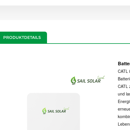
PRODUKTDETAILS
Batte
CATL i
Batter
CATL z
und l
Energi
erneue
kombin
Lebens