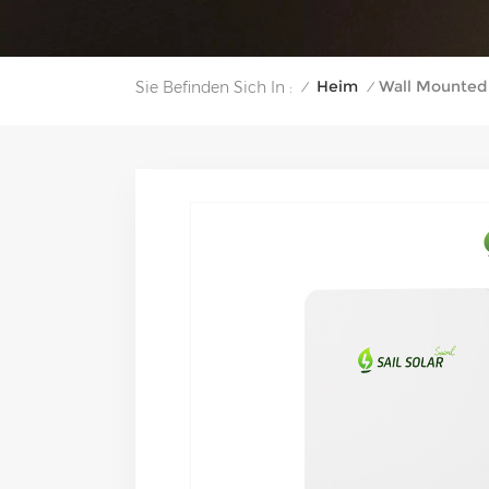
Heim
Wall Mounted 
Sie Befinden Sich In :
/
/