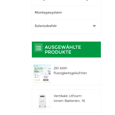
Montagesystem
Solarzubehör
AUSGEWÄHLTE
PRODUKTE
261 kWh
flüssigkeitsgekühlter
integrierter
Außenschrank für
gewerbliche und
industrielle
Vertikale Lithium-
Anwendungen IP66
Ionen-Batterien, 16
ESS
kWh
Solarenergiespeicher