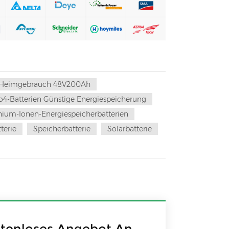
n Heimgebrauch 48V200Ah
o4-Batterien Günstige Energiespeicherung
ithium-Ionen-Energiespeicherbatterien
terie
Speicherbatterie
Solarbatterie
stenloses Angebot An