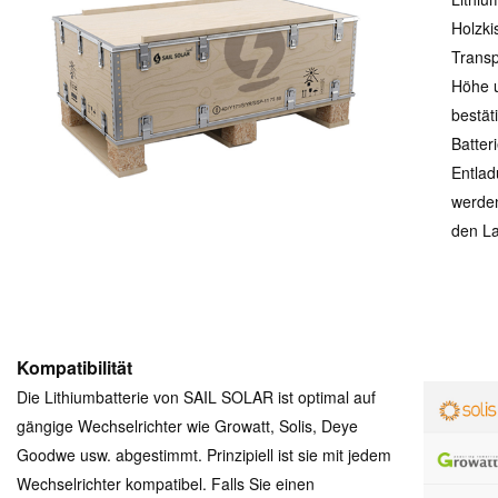
Holzki
Transp
Höhe u
bestät
Batter
Entlad
werden
den La
Kompatibilität
Die Lithiumbatterie von SAIL SOLAR ist optimal auf
gängige Wechselrichter wie Growatt, Solis, Deye
Goodwe usw. abgestimmt. Prinzipiell ist sie mit jedem
Wechselrichter kompatibel. Falls Sie einen