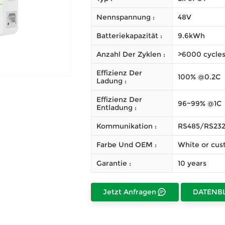
Nennspannung :
48V
Batteriekapazität :
9.6kWh
Anzahl Der Zyklen :
>6000 cycle
Effizienz Der
100% @0.2C
Ladung :
Effizienz Der
96~99% @1C
Entladung :
Kommunikation :
RS485/RS23
Farbe Und OEM :
White or cus
Garantie :
10 years
Jetzt Anfragen
DATENB