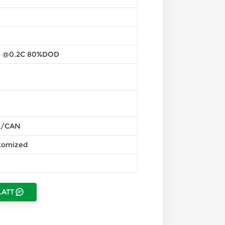
s @0.2C 80%DOD
2/CAN
tomized
LATT