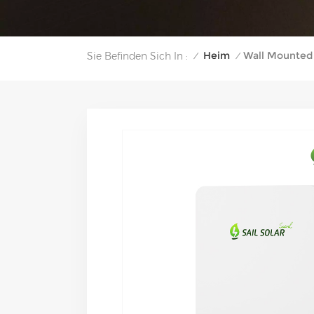
Heim
Wall Mounted 
Sie Befinden Sich In :
/
/