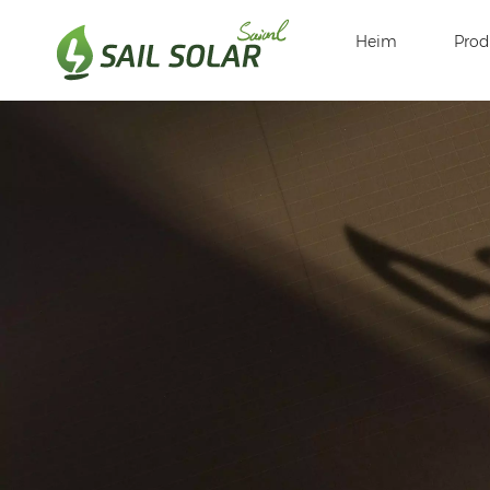
Heim
Prod