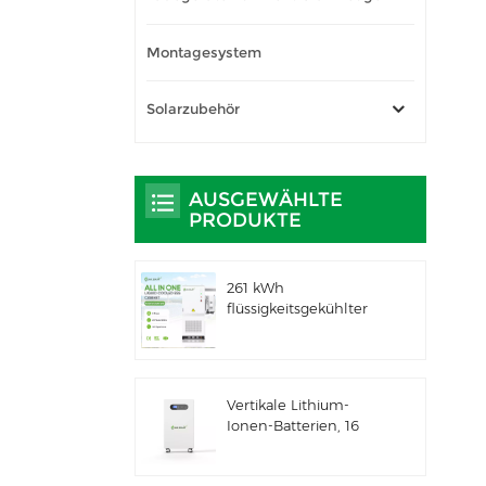
Montagesystem
Solarzubehör
AUSGEWÄHLTE
PRODUKTE
261 kWh
flüssigkeitsgekühlter
integrierter
Außenschrank für
gewerbliche und
industrielle
Vertikale Lithium-
Anwendungen IP66
Ionen-Batterien, 16
ESS
kWh
Solarenergiespeicher