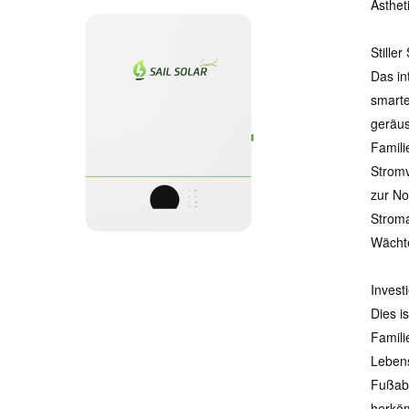
Ästhet
Stille
Das in
smarte
geräus
Famili
Stromv
zur No
Stromau
Wächte
Invest
Dies is
Famili
Lebens
Fußabd
herköm