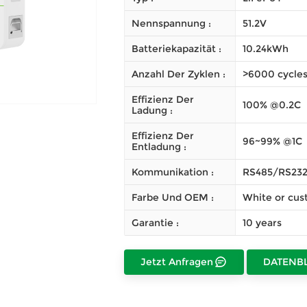
Nennspannung :
51.2V
Batteriekapazität :
10.24kWh
Anzahl Der Zyklen :
>6000 cycle
Effizienz Der
100% @0.2C
Ladung :
Effizienz Der
96~99% @1C
Entladung :
Kommunikation :
RS485/RS23
Farbe Und OEM :
White or cus
Garantie :
10 years
Jetzt Anfragen
DATENB