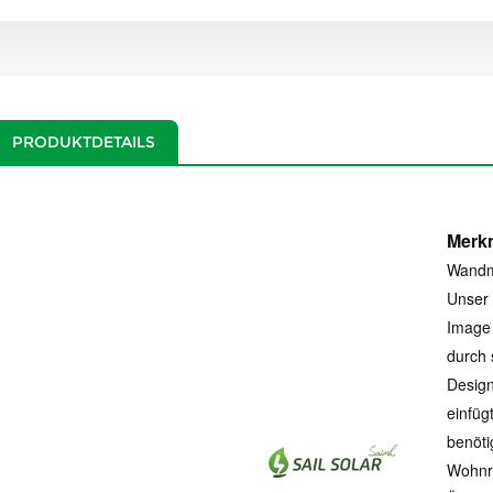
PRODUKTDETAILS
Merkm
Wandm
Unser 
Image 
durch 
Desig
einfüg
benöti
Wohnra