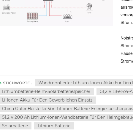
ausrei
versor
Strom.
Notstr
Stroma
Hauses
Stromv
Wandmontierter Lithium-Ionen-Akku Für Den
STICHWORTE :
Lithiumbatterie-Heim-Solarbatteriespeicher
51,2 V LiFePo4-A
Li-Ionen-Akku Für Den Gewerblichen Einsatz
China Guter Hersteller Von Lithium-Batterie-Energiespeicherprei
51,2 V 200 Ah Lithium-Ionen-Wandbatterie Für Den Heimgebrau
Solarbatterie
Lithium Batterie