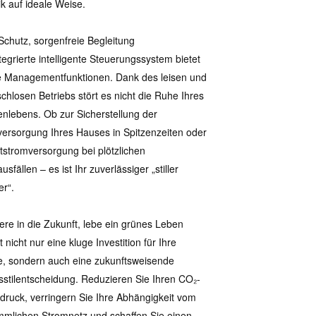
ik auf ideale Weise.
r Schutz, sorgenfreie Begleitung
tegrierte intelligente Steuerungssystem bietet
 Managementfunktionen. Dank des leisen und
chlosen Betriebs stört es nicht die Ruhe Ihres
enlebens. Ob zur Sicherstellung der
ersorgung Ihres Hauses in Spitzenzeiten oder
tstromversorgung bei plötzlichen
sfällen – es ist Ihr zuverlässiger „stiller
r“.
iere in die Zukunft, lebe ein grünes Leben
t nicht nur eine kluge Investition für Ihre
e, sondern auch eine zukunftsweisende
stilentscheidung. Reduzieren Sie Ihren CO₂-
ruck, verringern Sie Ihre Abhängigkeit vom
mlichen Stromnetz und schaffen Sie einen