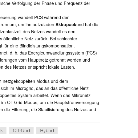
atische Verfolgung der Phase und Frequenz der
Steuerung wandelt PCS während der
trom um, um ihn aufzuladen
Akkupack
und hat die
zenlastzeit des Netzes wandelt es den
 öffentliche Netz zurück. Bei schlechter
gt für eine Blindleistungskompensation.
ichnet, d. h. das Energieumwandlungssystem (PCS)
orderungen vom Hauptnetz getrennt werden und
n des Netzes entspricht lokale Lasten.
em netzgekoppelten Modus und dem
ch im Microgrid, das an das öffentliche Netz
oppeltes System arbeitet. Wenn das Mikronetz
em im Off-Grid-Modus, um die Hauptstromversorgung
 die Filterung, die Stabilisierung des Netzes und
ck
Off-Grid
Hybrid