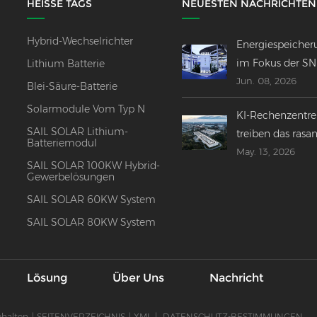
HEISSE TAGS
NEUESTEN NACHRICHTEN
Hybrid-Wechselrichter
Energiespeicher
im Fokus der S
Lithium Batterie
Jun. 08, 2026
2026 –
Blei-Säure-Batterie
Innovationen,
Solarmodule Vom Typ N
KI-Rechenzentr
Fusionen und
SAIL SOLAR Lithium-
treiben das rasa
globaler Ausblic
Batteriemodul
May. 13, 2026
Wachstum der g
SAIL SOLAR 100KW Hybrid-
Energiespeicheri
Gewerbelösungen
voran.
SAIL SOLAR 60KW System
SAIL SOLAR 80KW System
Lösung
Über Uns
Nachricht
ehalten
|
SEITENVERZEICHNIS
|
XML
|
DATENSCHUTZ-BESTIMMUNGEN