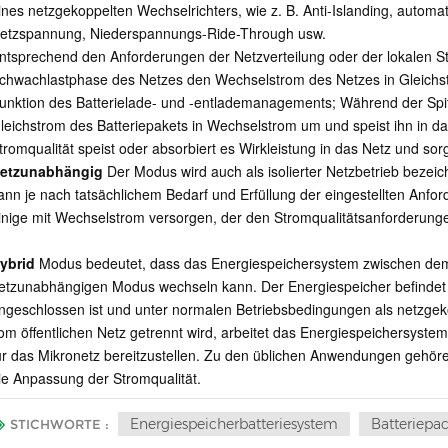
ines netzgekoppelten Wechselrichters, wie z. B. Anti-Islanding, autom
etzspannung, Niederspannungs-Ride-Through usw.
ntsprechend den Anforderungen der Netzverteilung oder der lokalen 
chwachlastphase des Netzes den Wechselstrom des Netzes in Gleichs
unktion des Batterielade- und -entlademanagements; Während der Spit
leichstrom des Batteriepakets in Wechselstrom um und speist ihn in das
tromqualität speist oder absorbiert es Wirkleistung in das Netz und sor
etzunabhängig
Der Modus wird auch als isolierter Netzbetrieb beze
ann je nach tatsächlichem Bedarf und Erfüllung der eingestellten Anf
inige mit Wechselstrom versorgen, der den Stromqualitätsanforderunge
ybrid
Modus bedeutet, dass das Energiespeichersystem zwischen d
etzunabhängigen Modus wechseln kann. Der Energiespeicher befindet si
ngeschlossen ist und unter normalen Betriebsbedingungen als netzgek
om öffentlichen Netz getrennt wird, arbeitet das Energiespeichersyst
ür das Mikronetz bereitzustellen. Zu den üblichen Anwendungen gehören
ie Anpassung der Stromqualität.
Energiespeicherbatteriesystem
Batteriepa
STICHWORTE :