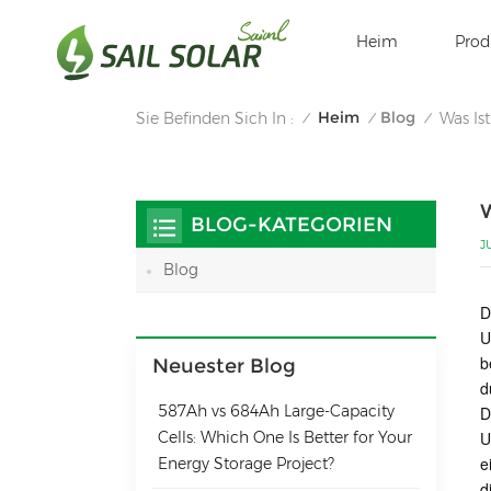
Heim
Prod
Heim
Blog
Sie Befinden Sich In :
Was Is
/
/
/
W
BLOG-KATEGORIEN
J
Blog
D
U
b
Neuester Blog
d
587Ah vs 684Ah Large‑Capacity
D
Cells: Which One Is Better for Your
U
e
Energy Storage Project?
d