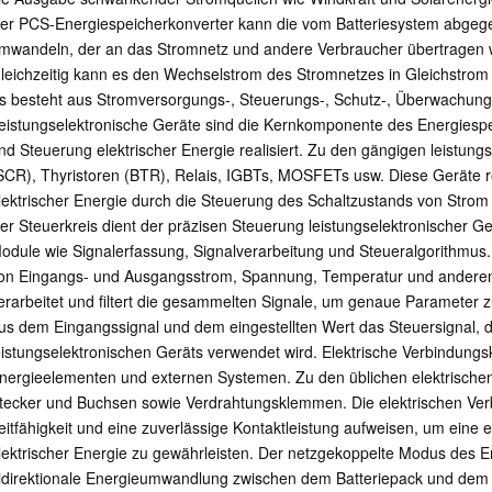
er PCS-Energiespeicherkonverter kann die vom Batteriesystem abgeg
mwandeln, der an das Stromnetz und andere Verbraucher übertragen 
leichzeitig kann es den Wechselstrom des Stromnetzes in Gleichstrom
s besteht aus Stromversorgungs-, Steuerungs-, Schutz-, Überwachun
eistungselektronische Geräte sind die Kernkomponente des Energiesp
nd Steuerung elektrischer Energie realisiert. Zu den gängigen leistun
SCR), Thyristoren (BTR), Relais, IGBTs, MOSFETs usw. Diese Geräte 
lektrischer Energie durch die Steuerung des Schaltzustands von Stro
er Steuerkreis dient der präzisen Steuerung leistungselektronischer G
odule wie Signalerfassung, Signalverarbeitung und Steueralgorithmus
on Eingangs- und Ausgangsstrom, Spannung, Temperatur und anderen
erarbeitet und filtert die gesammelten Signale, um genaue Parameter 
us dem Eingangssignal und dem eingestellten Wert das Steuersignal, 
eistungselektronischen Geräts verwendet wird. Elektrische Verbindun
nergieelementen und externen Systemen. Zu den üblichen elektrisch
tecker und Buchsen sowie Verdrahtungsklemmen. Die elektrischen V
eitfähigkeit und eine zuverlässige Kontaktleistung aufweisen, um eine 
lektrischer Energie zu gewährleisten. Der netzgekoppelte Modus des E
idirektionale Energieumwandlung zwischen dem Batteriepack und dem N