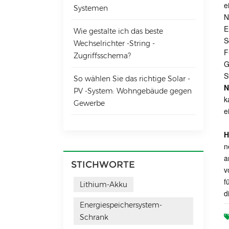
e
Systemen
N
E
Wie gestalte ich das beste
S
Wechselrichter -String -
F
Zugriffsschema?
G
S
So wählen Sie das richtige Solar -
N
PV -System: Wohngebäude gegen
k
Gewerbe
e
H
n
a
STICHWORTE
v
f
Lithium-Akku
d
Energiespeichersystem-
Schrank