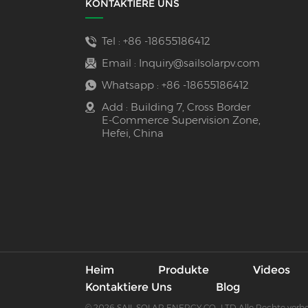
KONTAKTIERE UNS
Tel :
+86 -18655186412
Email :
Inquiry@sailsolarpv.com
Whatsapp :
+86 -18655186412
Add : Building 7, Cross Border
E-Commerce Supervision Zone,
Hefei, China
Heim
Produkte
Videos
Kontaktiere Uns
Blog
© 2026 SAIL SOLAR ENERGY CO., LTD Alle Rechte vorb