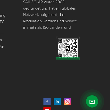
SAIL SOLAR wurde 2008
gegründet und hat ein globales
Netzwerk aufgebaut, das
ung
Produktion, Vertrieb und Service
NEC
in mehr als 150 Ländern und
Regionen weltweit umfasst.
en
nte
k
lobalen
ndustrie