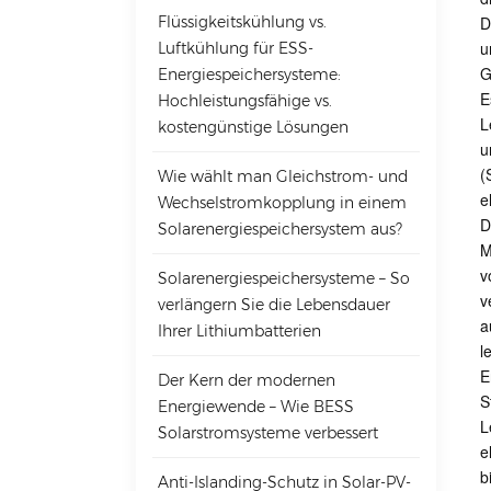
Flüssigkeitskühlung vs.
D
u
Luftkühlung für ESS-
G
Energiespeichersysteme:
E
Hochleistungsfähige vs.
L
kostengünstige Lösungen
u
(
Wie wählt man Gleichstrom- und
e
Wechselstromkopplung in einem
D
Solarenergiespeichersystem aus?
M
v
Solarenergiespeichersysteme – So
v
verlängern Sie die Lebensdauer
a
Ihrer Lithiumbatterien
l
E
Der Kern der modernen
S
Energiewende – Wie BESS
L
Solarstromsysteme verbessert
e
b
Anti-Islanding-Schutz in Solar-PV-