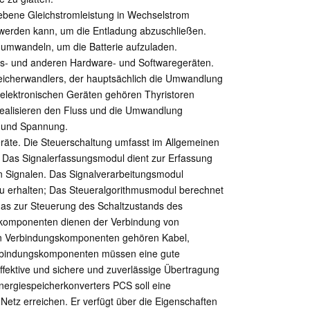
ebene Gleichstromleistung in Wechselstrom
werden kann, um die Entladung abzuschließen.
 umwandeln, um die Batterie aufzuladen.
gs- und anderen Hardware- und Softwaregeräten.
eicherwandlers, der hauptsächlich die Umwandlung
gselektronischen Geräten gehören Thyristoren
realisieren den Fluss und die Umwandlung
m und Spannung.
eräte. Die Steuerschaltung umfasst im Allgemeinen
. Das Signalerfassungsmodul dient zur Erfassung
 Signalen. Das Signalverarbeitungsmodul
zu erhalten; Das Steueralgorithmusmodul berechnet
das zur Steuerung des Schaltzustands des
gskomponenten dienen der Verbindung von
en Verbindungskomponenten gehören Kabel,
erbindungskomponenten müssen eine gute
effektive und sichere und zuverlässige Übertragung
nergiespeicherkonverters PCS soll eine
etz erreichen. Er verfügt über die Eigenschaften