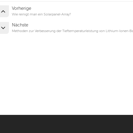
Vorherige
Wie reinigt man ein Solarpanel-Array?
Nächste
Methoden zur Verbesserung der Tieftemperaturleistung von Lithium-Ionen-Ba