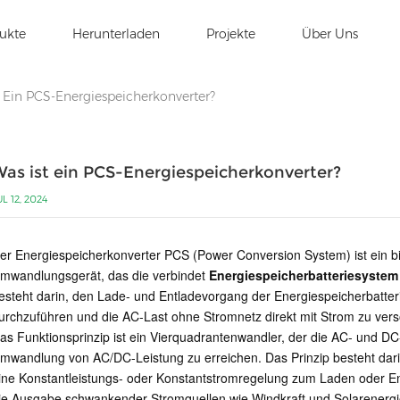
ukte
Herunterladen
Projekte
Über Uns
t Ein PCS-Energiespeicherkonverter?
as ist ein PCS-Energiespeicherkonverter?
UL 12, 2024
er Energiespeicherkonverter PCS (Power Conversion System) ist ein bi
mwandlungsgerät, das die verbindet
Energiespeicherbatteriesystem
esteht darin, den Lade- und Entladevorgang der Energiespeicherbatt
urchzuführen und die AC-Last ohne Stromnetz direkt mit Strom zu ver
as Funktionsprinzip ist ein Vierquadrantenwandler, der die AC- und DC
mwandlung von AC/DC-Leistung zu erreichen. Das Prinzip besteht da
ine Konstantleistungs- oder Konstantstromregelung zum Laden oder Ent
ie Ausgabe schwankender Stromquellen wie Windkraft und Solarenergie