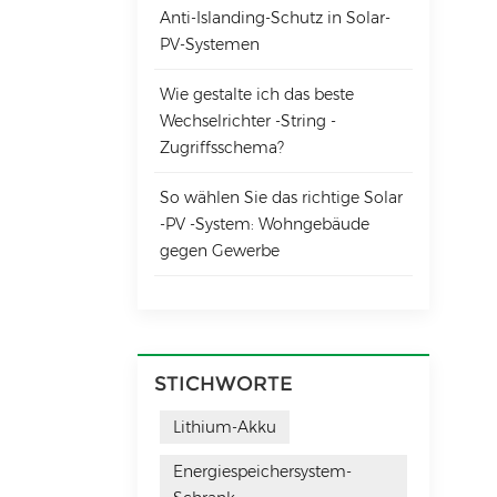
Anti-Islanding-Schutz in Solar-
das
des
PV-Systemen
bet
den
Wie gestalte ich das beste
und
Wechselrichter -String -
Spa
ung
Zugriffsschema?
Kab
kön
So wählen Sie das richtige Solar
Fre
-PV -System: Wohngebäude
nag
gegen Gewerbe
Wec
STICHWORTE
Lithium-Akku
Energiespeichersystem-