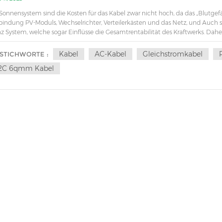
Sonnensystem sind die Kosten für das Kabel zwar nicht hoch, da das „Blutgefäß
bindung PV-Moduls, Wechselrichter, Verteilerkästen und das Netz, und Auch spi
z System, welche sogar Einflüsse die Gesamtrentabilität des Kraftwerks. Dah
htig. 1. Arten von pv KabelAus Sicht verschiedener Funktionen sind die Kabe
erteilt werden: Gleichstromkabel und Wechselstromkabel. 1.1 Gleichstromkabe
Kabel
AC-Kabel
Gleichstromkabel
STICHWORTE :
schen Strings und zwischen Strings und DC-Verteilerkasten (Combiner-Box).
2C 6qmm Kabel
hselrichter.Bei den oben genannten Kabeln handelt es sich ausschließlich um
ußen. Sie müssen vor Feuchtigkeit, Sonneneinstrahlung, Kälte, Hitze und ultr
ziellen Umgebungen müssen sie außerdem beständig gegen chemische Subs
bindungskabel vom Wechselrichter zum Aufwärtstransformator.② Verbindung
omverteilereinheit③ Verbindungskabel vom Stromverteilungsgerät zum Strom
Lastkabel, das Sind werden häufig in Innenräumen verlegt und können ent
wahl von Stromkabeln ausgewählt werden. 2. Warum dediziert wählen? pv K
sen im Freien verlegt werden. Die Kabelmaterialien sollten entsprechend der
n, starken Temperaturschwankungen und chemischer Erosion bestimmt werden
öhnlichem Material in dieser Umgebung führt zum Bruch des Kabelmantels un
se Bedingungen führen zu direkten Schäden am Kabelsystem und erhöhen auc
gfristig ist auch die Möglichkeit eines Brandes oder eines Personenschadens hö
ensdauer vom System. Daher ist die Verwendung von Dedicate unbedingt erfo
 ModulSie verfügen nicht nur über die beste Witterungs-, UV- und Ozonbes
peraturbereich standhalten. 3. Grundsätze des Kabeldesigns und der Kabela
ßer sein als die maximale Spannung des Systems. Beispielsweise würden fü
el ausgewählt.② Für die Verbindung innerhalb und zwischen den Systemfel