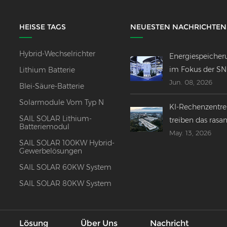
HEISSE TAGS
NEUESTEN NACHRICHTEN
Hybrid-Wechselrichter
Energiespeicher
im Fokus der S
Lithium Batterie
Jun. 08, 2026
2026 –
Blei-Säure-Batterie
Innovationen,
Solarmodule Vom Typ N
KI-Rechenzentr
Fusionen und
SAIL SOLAR Lithium-
treiben das rasa
globaler Ausblic
Batteriemodul
May. 13, 2026
Wachstum der g
SAIL SOLAR 100KW Hybrid-
Energiespeicheri
Gewerbelösungen
voran.
SAIL SOLAR 60KW System
SAIL SOLAR 80KW System
Lösung
Über Uns
Nachricht