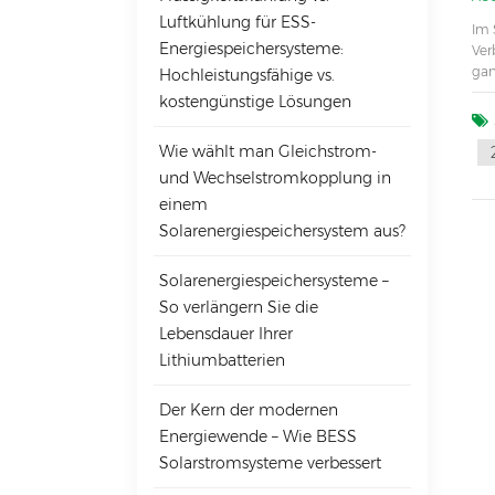
Luftkühlung für ESS-
Im 
Energiespeichersysteme:
Ver
gan
Hochleistungsfähige vs.
wic
kostengünstige Lösungen
unt
zwi
Wie wählt man Gleichstrom-
Wec
und Wechselstromkopplung in
dra
spe
einem
Ver
Solarenergiespeichersystem aus?
Str
AC-
Solarenergiespeichersysteme –
Aus
müs
So verlängern Sie die
Ozo
Lebensdauer Ihrer
gew
Lithiumbatterien
Die
lan
Leb
Der Kern der modernen
und
Energiewende – Wie BESS
Tem
Solarstromsysteme verbessert
grö
Kab