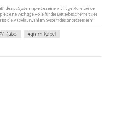
“ des pv System spielt es eine wichtige Rolle bei der
elt eine wichtige Rolle für die Betriebssicherheit des
er ist die Kabelauswahl im Systemdesignprozess sehr
l im pv Das System kann hauptsächlich in zwei Typen
l① Serielle Kabel zwischen PV-Moduls.② Parallele Kabel
PV-Kabel
4qmm Kabel
③ Kabel zwischen DC-Verteilerkasten und
 Gleichstromkabel, und das ist häufig der Fall gelegt
avioletten Strahlen geschützt werden. In einigen
tanzen wie Säuren und Laugen sein. 1.2 AC-Kabel①
skabel vom Aufwärtstransformator zur
netz oder zu den BenutzernThe oben Kabels sind alle
sprechend den allgemeinen Anforderungen an die
abel?Unter vielen Umständen, Gleichstromkabel
 Beständigkeit gegenüber ultravioletten Strahlen,
. Der langfristige Einsatz von Kabeln aus
d sogar zur Zersetzung der Kabelisolationsschicht.
h das Risiko System Kurzschluss. Mittel- und
her, was sich stark auf die Situation auswirkt
rderlich pv Kabel und ModulS. Solarspezifische Kabel
tändigkeit, sondern können auch einem größeren
uswahl① Die Spannungsfestigkeit des Kabels sollte
r Wechselstromkabel mit 380-V-Ausgang 450/750-V-
dern beträgt der Nennstrom des ausgewählten Kabels