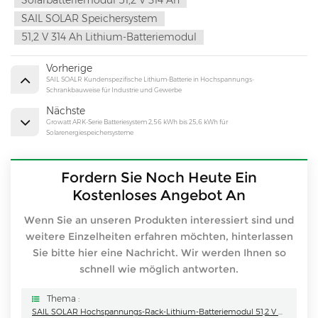
Solarbatteriemodul 51,2 V 314 Ah
SAIL SOLAR Speichersystem
51,2 V 314 Ah Lithium-Batteriemodul
Vorherige
SAIL SOALR Kundenspezifische Lithium-Batterie in Hochspannungs-
Schrankbauweise für Industrie und Gewerbe
Nächste
Growatt ARK-Serie Batteriesystem 2,56 kWh bis 25,6 kWh für
Solarenergiespeichersysteme
Fordern Sie Noch Heute Ein
Kostenloses Angebot An
Wenn Sie an unseren Produkten interessiert sind und
weitere Einzelheiten erfahren möchten, hinterlassen
Sie bitte hier eine Nachricht. Wir werden Ihnen so
schnell wie möglich antworten.
Thema :
SAIL SOLAR Hochspannungs-Rack-Lithium-Batteriemodul 51,2 V 314 Ah Für Kommerzielle Solarenergiesysteme