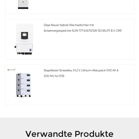
Deye Neuer Hybrid-Wechselrichter mit
Solarenergiespeicher SUN-7/7.6/8/10/12K-SG06LP1-EU-CM3
Stapelbarer Solarakku 51,2 V Lithium-Akkupack (100 Ah &
200 Ah) für ESS
Verwandte Produkte