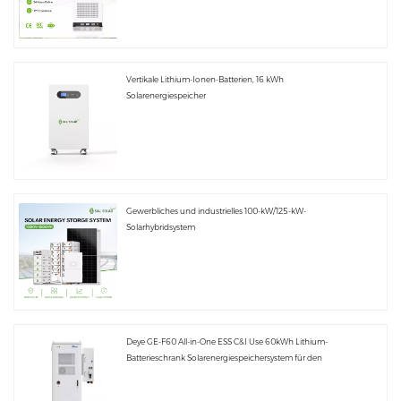
Vertikale Lithium-Ionen-Batterien, 16 kWh
Solarenergiespeicher
Gewerbliches und industrielles 100-kW/125-kW-
Solarhybridsystem
Deye GE-F60 All-in-One ESS C&I Use 60kWh Lithium-
Batterieschrank Solarenergiespeichersystem für den
Außenbereich 51,2V 100Ah