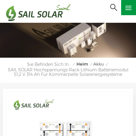
Heim
Akku
Sie Befinden Sich In :
/
/
/
SAIL SOLAR Hochspannungs-Rack-Lithium-Batteriemodul
51,2 V 314 Ah Für Kommerzielle Solarenergiesysteme