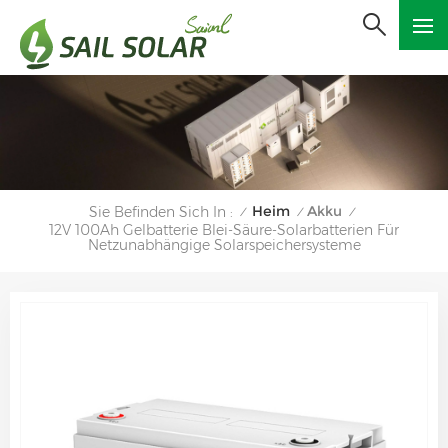
Heim
Akku
Sie Befinden Sich In :
/
/
/
12V 100Ah Gelbatterie Blei-Säure-Solarbatterien Für
Netzunabhängige Solarspeichersysteme