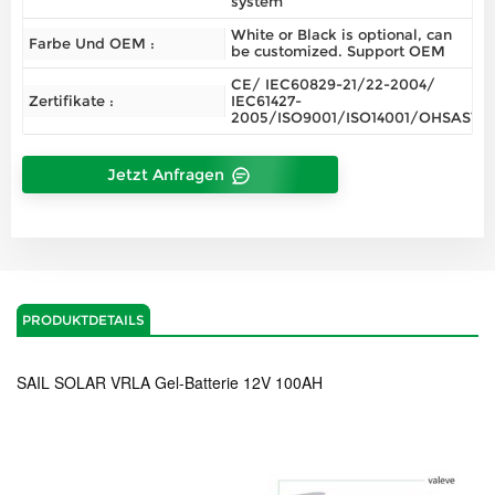
system
White or Black is optional, can
Farbe Und OEM :
be customized. Support OEM
CE/ IEC60829-21/22-2004/
Zertifikate :
IEC61427-
2005/ISO9001/ISO14001/OHSAS180
Jetzt Anfragen
PRODUKTDETAILS
SAIL SOLAR VRLA Gel-Batterie 12V 100AH