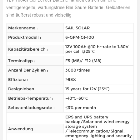
ventilgeregelte, wartungsfreie Blei-Säure-Batterie. Gelbatterien
sind äußerst robust und vielseitig
Markenname :
SAIL SOLAR
Produktmodell :
6-GFM(G)-100
12V 100Ah @10 hr-rate to 1.80V
Kapazitätsbereich :
per cell @25℃
Terminaltyp :
F5 (M8)/ F12 (M8)
Anzahl Der Zyklen :
3000+times
Effizienz :
≥98%
Designleben :
15 years for 12V (25℃)
Betriebs-Temperatur :
-40℃~60℃
Selbstentladungsrate :
≤3% per month
EPS and UPS battery
backup/Solar and wind energy
storage system
Anwendung :
/Telecommunication/Signal,
emergency lighting and security