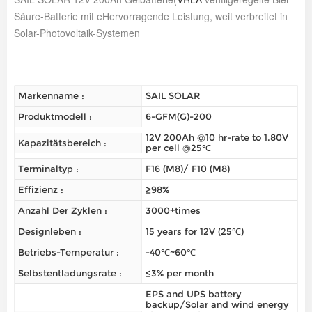
Säure-Batterie mit e
Hervorragende Leistung, weit verbreitet in
Solar-Photovoltaik-Systemen
Markenname :
SAIL SOLAR
Produktmodell :
6-GFM(G)-200
12V 200Ah @10 hr-rate to 1.80V
Kapazitätsbereich :
per cell @25℃
Terminaltyp :
F16 (M8)/ F10 (M8)
Effizienz :
≥98%
Anzahl Der Zyklen :
3000+times
Designleben :
15 years for 12V (25℃)
Betriebs-Temperatur :
-40℃~60℃
Selbstentladungsrate :
≤3% per month
EPS and UPS battery
backup/Solar and wind energy