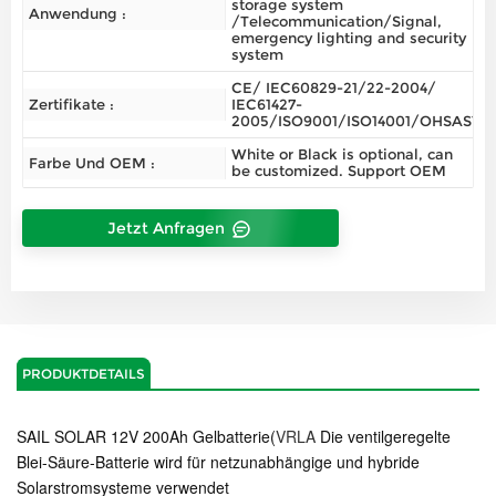
storage system
Anwendung :
/Telecommunication/Signal,
emergency lighting and security
system
CE/ IEC60829-21/22-2004/
Zertifikate :
IEC61427-
2005/ISO9001/ISO14001/OHSAS180
White or Black is optional, can
Farbe Und OEM :
be customized. Support OEM
Jetzt Anfragen
PRODUKTDETAILS
SAIL SOLAR 12V 200Ah Gelbatterie(
VRLA
Die ventilgeregelte
Blei-Säure-Batterie wird für netzunabhängige und hybride
Solarstromsysteme verwendet