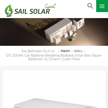
Heim
Akku
Sie Befinden Sich In :
/
/
/
12V 200Ah Gel-Batterie Wiederaufladbare Solar-Blei-Säure-
Batterien Zu Einem Guten Preis