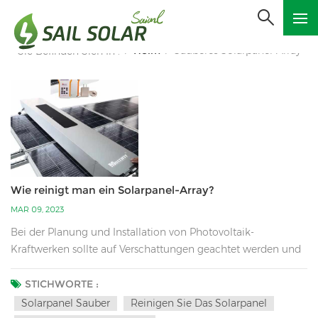
Heim
Sauberes Solarpanel-Array
Sie Befinden Sich In :
/
/
Wie reinigt man ein Solarpanel-Array?
MAR 09, 2023
Bei der Planung und Installation von Photovoltaik-
Kraftwerken sollte auf Verschattungen geachtet werden und
dem späteren Betrieb und der Wartung mehr
Aufmerksamkeit geschenkt werden. Für den langfristigen
STICHWORTE :
Betrieb von Photovoltaik-Stromerzeugungssystemen hat die
Solarpanel Sauber
Reinigen Sie Das Solarpanel
Staubansammlung auf den Modulen einen großen Einfluss