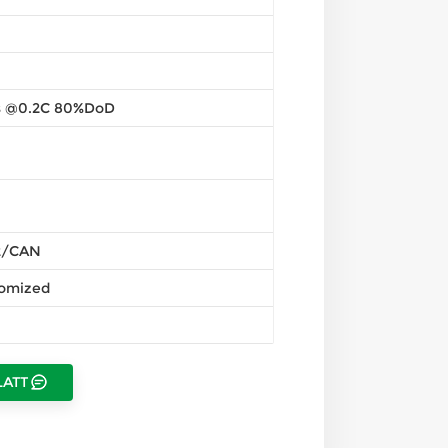
s @0.2C 80%DoD
2/CAN
tomized
LATT