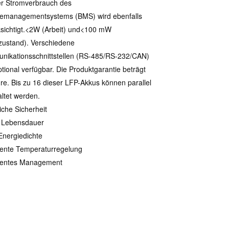
r Stromverbrauch des
iemanagementsystems (BMS) wird ebenfalls
sichtigt.<2W (Arbeit) und<100 mW
ustand). Verschiedene
ikationsschnittstellen (RS-485/RS-232/CAN)
ptional verfügbar. Die Produktgarantie beträgt
re. Bis zu 16 dieser LFP-Akkus können parallel
ltet werden.
iche Sicherheit
 Lebensdauer
nergiedichte
igente Temperaturregelung
igentes Management