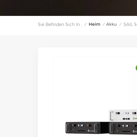
Heim
Akku
Sie Befinden Sich In :
SAIL 
/
/
/