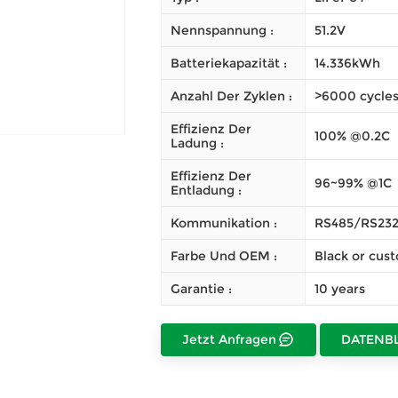
Nennspannung :
51.2V
Batteriekapazität :
14.336kWh
Anzahl Der Zyklen :
>6000 cycle
Effizienz Der
100% @0.2C
Ladung :
Effizienz Der
96~99% @1C
Entladung :
Kommunikation :
RS485/RS23
Farbe Und OEM :
Black or cus
Garantie :
10 years
Jetzt Anfragen
DATENB