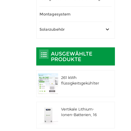
Montagesystem
Solarzubehör
AUSGEWÄHLTE
PRODUKTE
261 kWh
flüssigkeitsgekühlter
integrierter
Außenschrank für
gewerbliche und
industrielle
Vertikale Lithium-
Anwendungen IP66
Ionen-Batterien, 16
ESS
kWh
Solarenergiespeicher