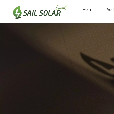
Heim
Prod