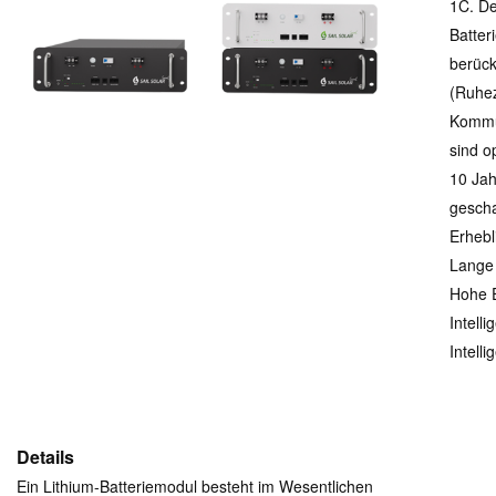
1C. De
Batter
berück
(Ruhez
Kommun
sind o
10 Jah
gescha
Erhebl
Lange
Hohe E
Intell
Intell
Details
Ein Lithium-Batteriemodul besteht im Wesentlichen