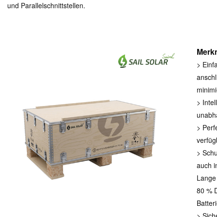
und Parallelschnittstellen.
Merk
>
Einf
anschl
minimi
>
Intel
unabh
> Perf
verfüg
> Schu
auch i
Lange 
80 % 
Batteri
> Sich