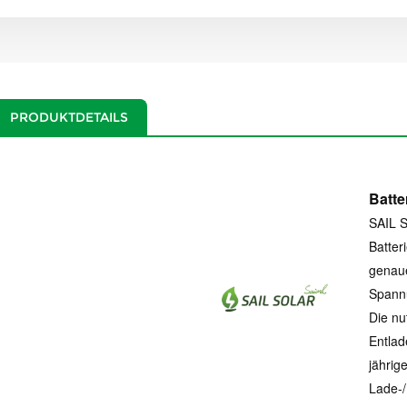
PRODUKTDETAILS
Batte
SAIL 
Batter
genaue
Spannu
Die nu
Entlad
jährig
Lade-/