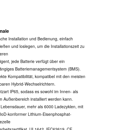
male
ache Installation und Bedienung, einfach
ießen und loslegen, um die Installationszeit zu
eren
ligent, jede Batterie verfügt über ein
ängiges Batteriemanagementsystem (BMS).
ekte Kompatibilität, kompatibel mit den meisten
baren Hybrid-Wechselrichtern.
tzart IP65, sodass es sowohl im Innen- als
m Außenbereich installiert werden kann.
Lebensdauer, mehr als 6000 Ladezyklen, mit
DoD-konformer Lithium-Eisenphosphat-
ezelle
erheitszertifikat, UL1642, IEC62619, CE,