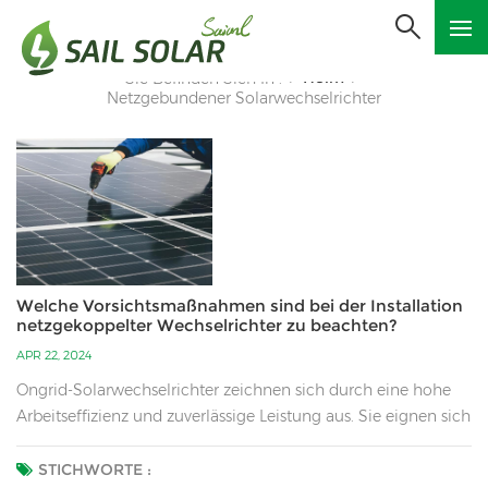
Heim
Sie Befinden Sich In :
/
/
Netzgebundener Solarwechselrichter
Welche Vorsichtsmaßnahmen sind bei der Installation
netzgekoppelter Wechselrichter zu beachten?
APR 22, 2024
Ongrid-Solarwechselrichter zeichnen sich durch eine hohe
Arbeitseffizienz und zuverlässige Leistung aus. Sie eignen sich
für die Installation in abgelegenen Gebieten, in denen
niemand Wartungs- oder Dienstarbeiten durchführt. Sie
STICHWORTE :