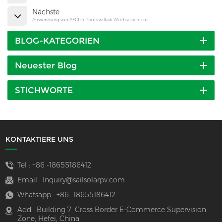
Nächste
Anwendung von AFCI in Photovoltaik-Wechselrichtern
BLOG-KATEGORIEN
Neuester Blog
STICHWORTE
KONTAKTIERE UNS
Tel :
+86 -18655186412
Email :
Inquiry@sailsolarpv.com
Whatsapp :
+86 -18655186412
Add : Building 7, Cross Border E-Commerce Supervision
Zone, Hefei, China